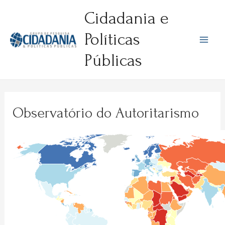
Ir
Cidadania e
para
o
Políticas
conteúdo
Mai
Públicas
Men
Observatório do Autoritarismo