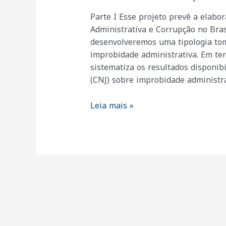
Parte I Esse projeto prevê a elab
Administrativa e Corrupção no Bras
desenvolveremos uma tipologia tom
improbidade administrativa. Em te
sistematiza os resultados disponib
(CNJ) sobre improbidade administr
Data
Leia mais »
Corrupção