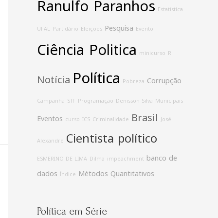
Ranulfo Paranhos
Estatística
Pesquisa
UFAL
Partidário
Eleições
Evento
Ciência Politica
minicurso
R
Política
Notícia
Corrupção
Pobreza
Campanha
STF
Programação
Denisson Silva
Municipais
Brasil
Eventos
curso
ICS
Criminalidade
José
Cientista político
Alexandre
banco de
ESMERINO DE LIMA
Dilma
impeachment
dados
Métodos Quantitativos
Índice
Política em Série