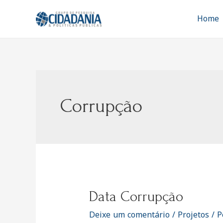
Ir
para
Home
o
conteúdo
Corrupção
Data Corrupção
Deixe um comentário
/
Projetos
/ P