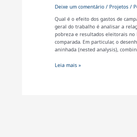
Deixe um comentário
/
Projetos
/ P
Qual é o efeito dos gastos de camp
geral do trabalho é analisar a rel
pobreza e resultados eleitorais no
comparada. Em particular, o desenh
aninhada (nested analysis), combi
Gastos
Leia mais »
de
Campanhas,
Níveis
de
Pobreza
e
Resultados
Eleitorais
No