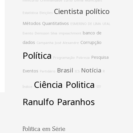
minicurso
Criminalidade
curso
Dilma
Municipais
Cientista político
Estatística
Eleições
Métodos Quantitativos
ESMERINO DE LIMA
UFAL
banco de
Evento
Denisson Silva
impeachment
dados
Corrupção
Campanha
José Alexandre
Política
Pesquisa
Programação
Pobreza
Brasil
Notícia
Eventos
Partidário
ICS
R
Ciência Politica
Índice
STF
Ranulfo Paranhos
Política em Série