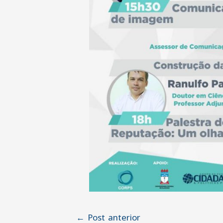
Navegação
←
Post anterior