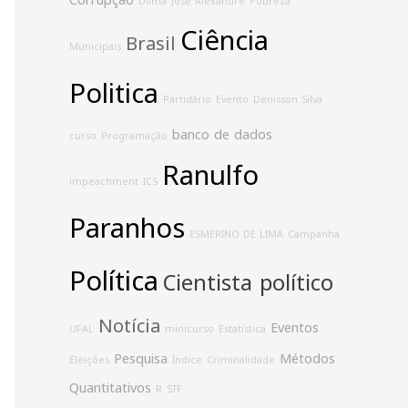
Corrupção
Dilma
José Alexandre
Pobreza
Ciência
Brasil
Municipais
Politica
Partidário
Evento
Denisson Silva
banco de dados
curso
Programação
Ranulfo
impeachment
ICS
Paranhos
ESMERINO DE LIMA
Campanha
Política
Cientista político
Notícia
Eventos
UFAL
minicurso
Estatística
Pesquisa
Métodos
Eleições
Índice
Criminalidade
Quantitativos
R
STF