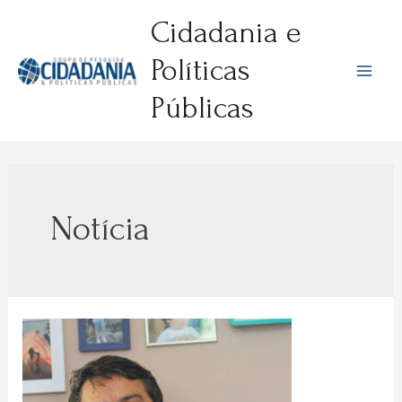
Ir
Cidadania e
para
o
Políticas
conteúdo
Mai
Públicas
Men
Notícia