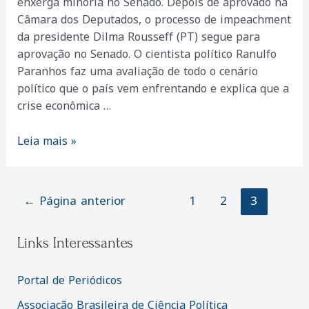
enxerga minoria no Senado. Depois de aprovado na
Câmara dos Deputados, o processo de impeachment
da presidente Dilma Rousseff (PT) segue para
aprovação no Senado. O cientista político Ranulfo
Paranhos faz uma avaliação de todo o cenário
político que o país vem enfrentando e explica que a
crise econômica …
Chances
Leia mais »
remotas
para
Dilma
Paginação
←
Página anterior
1
2
3
continuar
de
presidente
posts
Links Interessantes
Portal de Periódicos
Associação Brasileira de Ciência Política