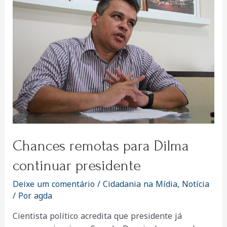
golpe,
dizem
professores
e
cientistas
políticos
Chances remotas para Dilma
continuar presidente
Deixe um comentário
/
Cidadania na Mídia
,
Notícia
/ Por
agda
Cientista político acredita que presidente já