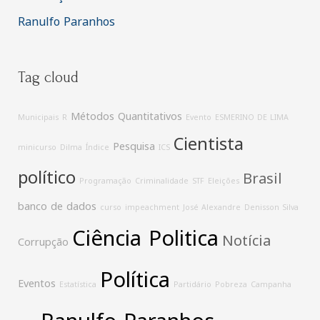
Ranulfo Paranhos
Tag cloud
Métodos Quantitativos
Municipais
R
Evento
ESMERINO DE LIMA
Cientista
Pesquisa
minicurso
Dilma
Índice
ICS
político
Brasil
Programação
Criminalidade
STF
Eleições
banco de dados
curso
impeachment
José Alexandre
Denisson Silva
Ciência Politica
Notícia
Corrupção
Política
Eventos
Estatística
Partidário
Pobreza
Campanha