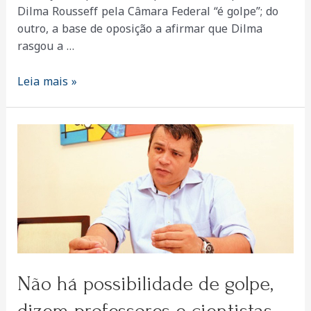
Dilma Rousseff pela Câmara Federal “é golpe”; do
outro, a base de oposição a afirmar que Dilma
rasgou a …
‘Não
Leia mais »
há
perdas
para
a
democracia’
Não há possibilidade de golpe,
dizem professores e cientistas