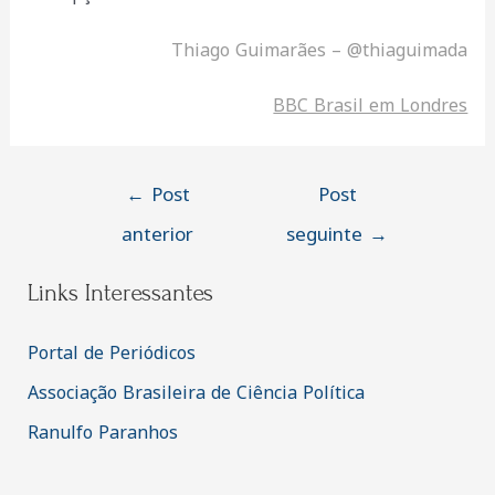
Thiago Guimarães – @thiaguima
da
BBC Brasil em Londres
Navegação
←
Post
Post
de
anterior
seguinte
→
Post
Links Interessantes
Portal de Periódicos
Associação Brasileira de Ciência Política
Ranulfo Paranhos