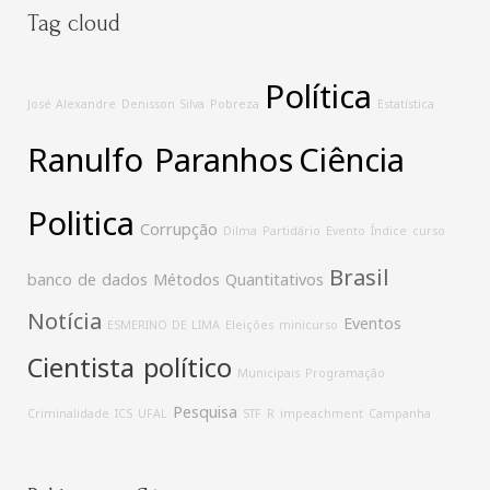
Tag cloud
Política
José Alexandre
Denisson Silva
Pobreza
Estatística
Ranulfo Paranhos
Ciência
Politica
Corrupção
Dilma
Partidário
Evento
Índice
curso
Brasil
banco de dados
Métodos Quantitativos
Notícia
Eventos
ESMERINO DE LIMA
Eleições
minicurso
Cientista político
Municipais
Programação
Pesquisa
Criminalidade
ICS
UFAL
STF
R
impeachment
Campanha