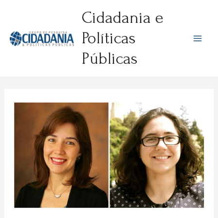
Ir
Cidadania e
para
o
Políticas
conteúdo
Mai
Públicas
Men