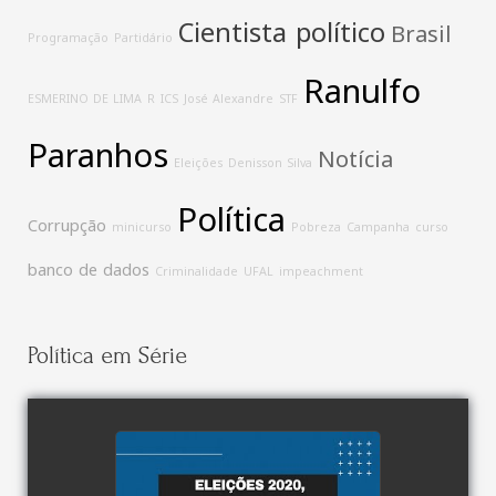
Cientista político
Brasil
Programação
Partidário
Ranulfo
ESMERINO DE LIMA
R
ICS
José Alexandre
STF
Paranhos
Notícia
Eleições
Denisson Silva
Política
Corrupção
minicurso
Pobreza
Campanha
curso
banco de dados
Criminalidade
UFAL
impeachment
Política em Série
watch video