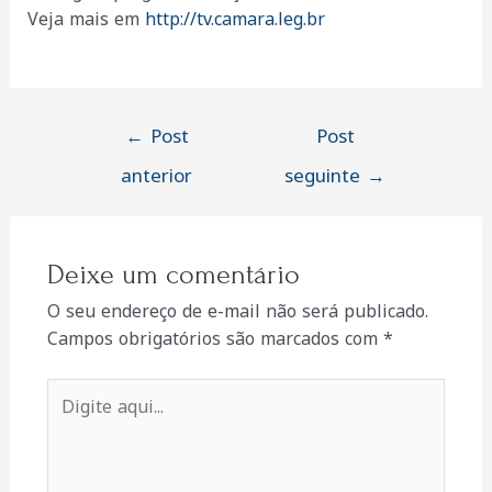
Veja mais em
http://tv.camara.leg.br
Navegação
←
Post
Post
de
anterior
seguinte
→
Post
Deixe um comentário
O seu endereço de e-mail não será publicado.
Campos obrigatórios são marcados com
*
Digite
aqui...